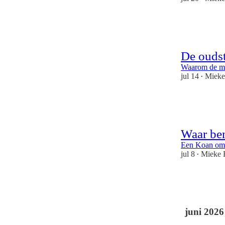
16
3
3
De oudst
Waarom de mo
jul 14
Miek
•
8
2
Waar ben
Een Koan om h
jul 8
Mieke
•
1
1
juni 2026