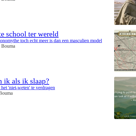
e school ter wereld
nomythe toch echt meer is dan een masculien model
e Bouma
 ik als ik slaap?
et 'niet-weten' te verdragen
 Bouma