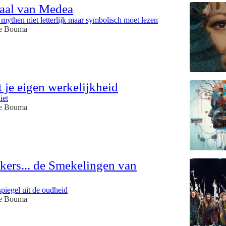
haal van Medea
ythen niet letterlijk maar symbolisch moet lezen
e Bouma
t je eigen werkelijkheid
iet
e Bouma
kers... de Smekelingen van
spiegel uit de oudheid
e Bouma