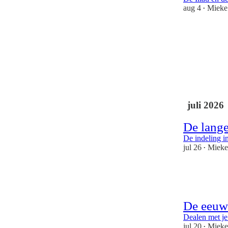
aug 4
Mieke
•
5
2
juli 2026
De lange
De indeling i
jul 26
Miek
•
8
1
De eeuw
Dealen met je
jul 20
Miek
•