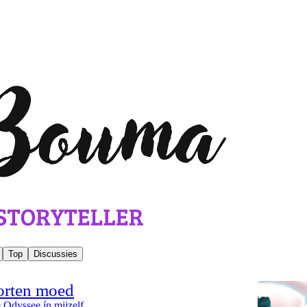
Top
Discussies
orten moed
e Odyssee ín mijzelf