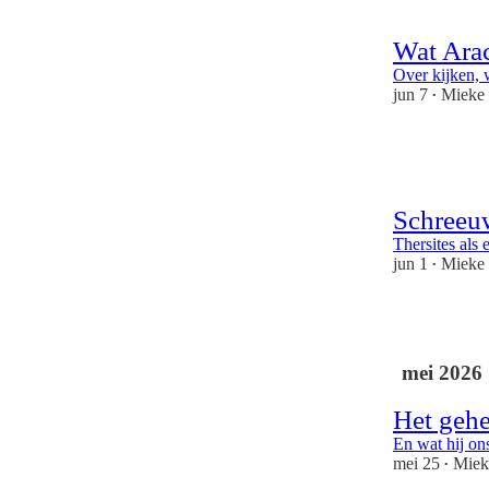
Wat Ara
Over kijken,
jun 7
Mieke
•
6
1
Schreeuw
Thersites als e
jun 1
Mieke
•
5
mei 2026
Het geh
En wat hij ons
mei 25
Miek
•