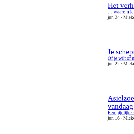
Het ver
… waarom je m
jun 24
Miek
•
4
2
Je schep
Of je wilt of n
jun 22
Miek
•
3
1
Asielzoe
vandaag
Een pijnlijke 
jun 16
Miek
•
1