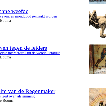
chne weefde
 weven, en monddood gemaakt worden
 Bouma
en tegen de leiders
erste internet-troll uit de wereldliteratuur
 Bouma
eim van de Regenmaker
 leert over 'afstemming'
e Bouma