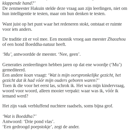
klappende hand?’
De zenmeester Hakuin stelde deze vraag aan zijn leerlingen, niet om
hun intelligentie te testen, maar om hun denken te testen.
Want juist op het punt waar het redeneren stokt, ontstaat er ruimte
voor iets anders.
De traditie zit er vol mee. Een monnik vroeg aan meester
Zhaozhou
of een hond Boeddha-natuur heeft.
‘Mu’,
antwoordde de meester. ‘Nee, geen’.
Generaties zenleerlingen hebben jaren op dat ene woordje (‘Mu’)
gemediteerd.
Een andere
koan
vraagt: ‘
Wat is mijn oorspronkelijke gezicht, het
gezicht dat ik had vóór mijn ouders geboren waren?’
Toen ik die voor het eerst las, schrok ik. Het was mijn kindervraag,
woord voor woord, alleen mooier verpakt: waar was ik, vóór ik
iemand werd?
Het zijn vaak verbluffend nuchtere raadsels, soms bijna grof.
‘Wat is Boeddha?’
Antwoord: ‘Drie pond vlas’.
‘Een gedroogd poepstokje’, zegt de ander.