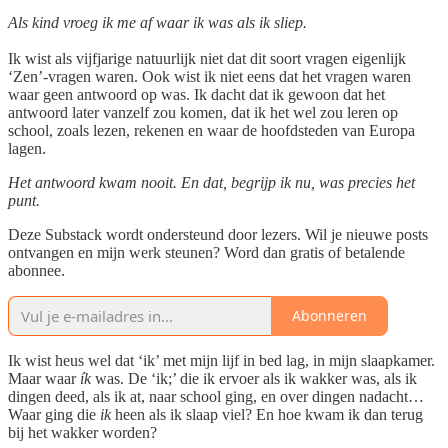
Als kind vroeg ik me af waar ik was als ik sliep.
Ik wist als vijfjarige natuurlijk niet dat dit soort vragen eigenlijk
‘Zen’-vragen waren. Ook wist ik niet eens dat het vragen waren
waar geen antwoord op was. Ik dacht dat ik gewoon dat het
antwoord later vanzelf zou komen, dat ik het wel zou leren op
school, zoals lezen, rekenen en waar de hoofdsteden van Europa
lagen.
Het antwoord kwam nooit. En dat, begrijp ik nu, was precies het
punt.
Deze Substack wordt ondersteund door lezers. Wil je nieuwe posts
ontvangen en mijn werk steunen? Word dan gratis of betalende
abonnee.
Abonneren
Ik wist heus wel dat ‘ik’ met mijn lijf in bed lag, in mijn slaapkamer.
Maar waar
ík
was. De ‘ik;’ die ik ervoer als ik wakker was, als ik
dingen deed, als ik at, naar school ging, en over dingen nadacht…
Waar ging die
ik
heen als ik slaap viel? En hoe kwam ik dan terug
bij het wakker worden?