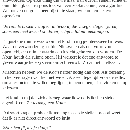
antwoorden. Op elke vraag die we maar half durven stellen schiet er
onmiddellijk een respons toe: van een zoekmachine, een algoritme.
We hoeven nergens meer bij stil te staan; we kunnen het even
opzoeken.
De ruimte tussen vraag en antwoord, die vroeger dagen, jaren,
soms een heel leven kon duren, is bijna tot nul gekrompen.
En juist die ruimte was waar het kind in mij geïnteresseerd in was.
Waar de verwondering leefde. Niet-weten als een vorm van
openheid, een ruimte waarin een inzicht geboren kan worden. De
Koan
houdt die ruimte open. Hij weigert je dat ene antwoord te
geven waar je hele systeem om schreeuwt: ‘Zo zit het in elkaar’.
Misschien hebben we de
Koan
harder nodig dan ooit. Als oefening
in het verdragen van het niet-weten. Als een tegengif voor de reflex
om alles meteen te willen begrijpen, te benoemen, af te vinken en op
te lossen.
Het kind in mij dat zich afvroeg waar ik was als ik sliep stelde
eigenlijk een Zen-vraag, een
Koan
.
Dat soort vragen probeer ik me nog steeds te stellen. ook al weet ik
dat ik er niet direct antwoord op krijg.
Waar ben jij, als je slaapt?